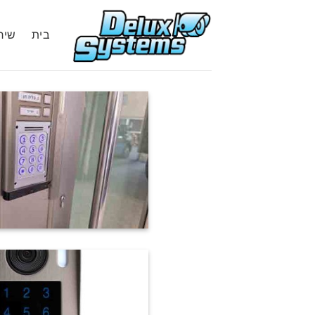
Ski
t
בית
שיר
conten